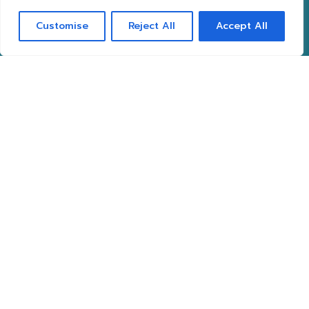
Tarifs
Customise
Reject All
Accept All
Adultes: 5€
Enfants de moins de 12 ans: gratuit
Horaires
Accès de 10 à 18h.
Pour votre meilleur confort, la dernière
admission se fait à 17h.