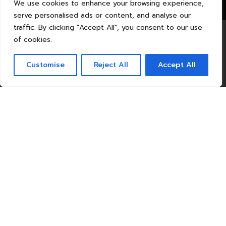
We use cookies to enhance your browsing experience,
serve personalised ads or content, and analyse our
traffic. By clicking "Accept All", you consent to our use
of cookies.
Customise
Reject All
Accept All
Avenue de la Plaine, 56
52006 France
Tél: +33 5 20 21 22 23
Services
La boutique
Les collections
Enseignement