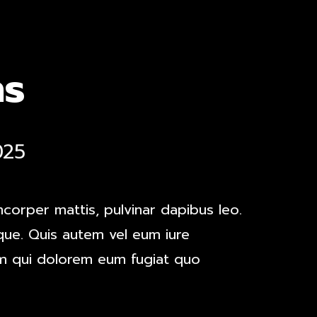
ns
025
amcorper mattis, pulvinar dapibus leo.
que. Quis autem vel eum iure
lum qui dolorem eum fugiat quo