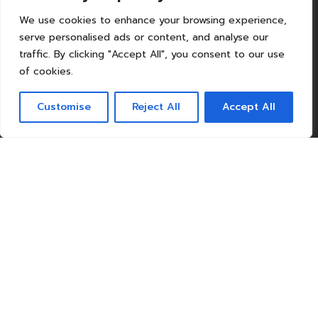
We use cookies to enhance your browsing experience,
serve personalised ads or content, and analyse our
Services
traffic. By clicking "Accept All", you consent to our use
of cookies.
La boutique
Customise
Reject All
Accept All
Les collections
Enseignement
Espace presse
Location d’espaces
Suivez-nous